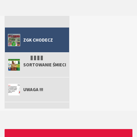
ZGK Chodecz
Uwaga !!!
ZGK Chodecz
Sortowanie śmieci
ZGK CHODECZ
SORTOWANIE ŚMIECI
UWAGA !!!
ZGK CHODECZ