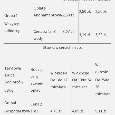
Opłata
2,50 zł.
2,50 zł.
Abonamentowa
2,50 zł.
Grupa 1
Wszyscy
odbiorcy
Cena za 1m3
3,07 zł.
3,19 zł.
3,33 zł.
wody
Stawki w cenach netto
W
Taryfowa
Rodzaj i
okresie
W okresie
W okresie
grupa
ceny
Od 1do 12
Od 13do 24
Od 25do
Odbiorców
stawek
miesiąca
miesiąca
36
usług
opłat
miesiąca
Grupal
Cena z
Gospodarstwa
1m3
4,70 zł.
4,89 zł.
5,11 zł.