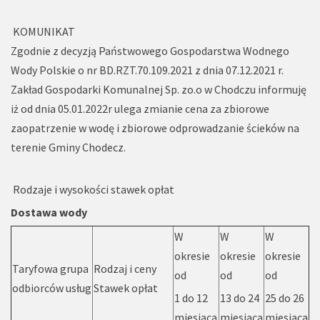
KOMUNIKAT
Zgodnie z decyzją Państwowego Gospodarstwa Wodnego
Wody Polskie o nr BD.RZT.70.109.2021 z dnia 07.12.2021 r.
Zakład Gospodarki Komunalnej Sp. zo.o w Chodczu informuję
iż od dnia 05.01.2022r ulega zmianie cena za zbiorowe
zaopatrzenie w wodę i zbiorowe odprowadzanie ścieków na
terenie Gminy Chodecz.
Rodzaje i wysokości stawek opłat
Dostawa wody
W
W
W
okresie
okresie
okresie
Taryfowa grupa
Rodzaj i ceny
od
od
od
odbiorców usług
Stawek opłat
1 do 12
13 do 24
25 do 26
miesiąca
miesiąca
miesiąca