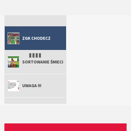
ZGK Chodecz
Uwaga !!!
ZGK Chodecz
Sortowanie śmieci
ZGK CHODECZ
SORTOWANIE ŚMIECI
UWAGA !!!
ZGK CHODECZ